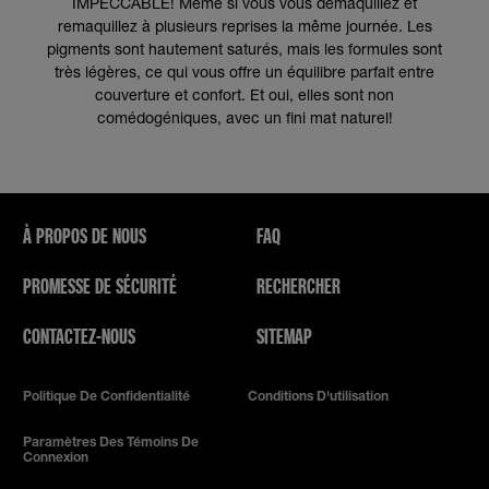
IMPECCABLE! Même si vous vous démaquillez et
remaquillez à plusieurs reprises la même journée. Les
pigments sont hautement saturés, mais les formules sont
très légères, ce qui vous offre un équilibre parfait entre
couverture et confort. Et oui, elles sont non
comédogéniques, avec un fini mat naturel!
À PROPOS DE NOUS
FAQ
PROMESSE DE SÉCURITÉ
RECHERCHER
CONTACTEZ-NOUS
SITEMAP
Politique De Confidentialité
Conditions D'utilisation
Paramètres Des Témoins De
Connexion