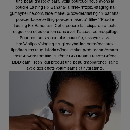
une peau d'aspect sain. Voila pourquoi nous avons la
poudre Lasting Fix Banana<a href="https://staging-na-
gl.maybelline.com/face-makeup/powder/lasting-fix-banana-
powder-loose-setting-powder-makeup" title=""Poudre
Lasting Fix Banana>r. Cette poudre fait disparaître toute
rougeur ou décoloration sans avoir l'aspect de maquillage
Pour une couvrance plus poussée, essayez la <a
href="https://staging-na-gl.maybelline.com//makeup-
tips/face-makeup-tutorials/face-makeup/bb-cream/dream-
fresh-bb-cream" title="Crème BB Dream Fresh">Crème
BBDream Fresh qui produit une peau d'apparence saine
avec des effets volumisants et hydratants,