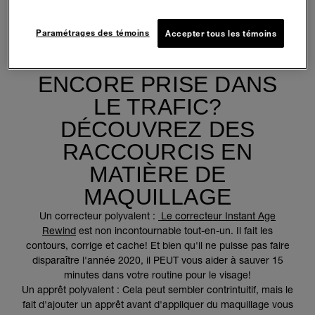
Paramétrages des témoins
Accepter tous les témoins
ENCORE PRISE DANS
LE TRAFIC?
DÉCOUVREZ DES
RACCOURCIS EN
MATIÈRE DE
MAQUILLAGE
Un correcteur polyvalent :
Le correcteur Instant Age
Rewind
est non incontournable tout-en-un. Il fait les
contours, corrige et cache! Et bien qu'il ne puisse pas faire
disparaître l'année 2020, il PEUT vous aider à sauver 15
minutes dans votre routine pour le visage!
Un apprêt polyvalent : Cela peut sembler contrintuitif, mais le
fait d'ajouter un apprêt avant d'appliquer du maquillage vous