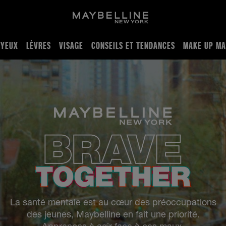
YEUX
LÈVRES
VISAGE
CONSEILS ET TENDANCES
MAKE UP MA
La santé mentale est au cœur des préoccupations
des jeunes, Maybelline en fait une priorité.
Apprenons à agir face à ces maux.