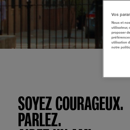
Vos para
Nous et nos
utilisateur,
proposer de
préférences
utilisation
notre politi
SOYEZ COURAGEUX.
PARLEZ.