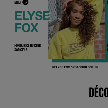
MEET
ELYSE
FOX
FONDATRICE DU CLUB
SAD GIRLS
@ELYSE.FOX
/
@SADGIRLSCLUB
DÉCO