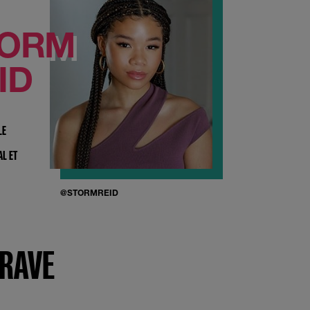
TORM
ID
LE
AL ET
@STORMREID
BRAVE