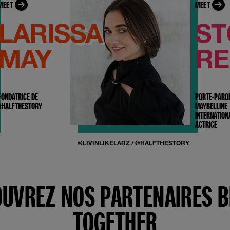
MEET
MEET
LARISSA
S
MAY
RE
FONDATRICE DE
PORTE-PARO
#HALFTHESTORY
MAYBELLINE
INTERNATION
ACTRICE
@LIVINLIKELARZ
/
@HALFTHESTORY
UVREZ NOS PARTENAIRES 
TOGETHER