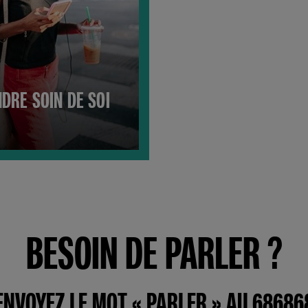
DRE SOIN DE SOI
BESOIN DE PARLER ?
ENVOYEZ LE MOT « PARLER » AU 68686