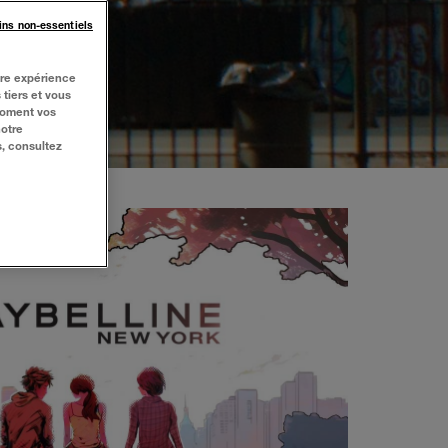
ins non-essentiels
tre expérience
 tiers et vous
moment vos
notre
s, consultez