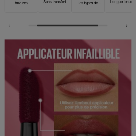
Sans transfert
Longue tenue
bavures
les types de
peau