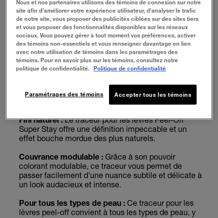
Nous et nos partenaires utilisons des témoins de connexion sur notre
d'un seul geste pour révéler une couleur effet
site afin d’améliorer votre expérience utilisateur, d’analyser le trafic
tatouage qui dure jusqu'à 24 heures. Elle résiste à
de notre site, vous proposer des publicités ciblées sur des sites tiers
tout : à l'oreiller, à la douche, aux repas et aux
et vous proposer des fonctionnalités disponibles sur les réseaux
boissons.
sociaux. Vous pouvez gérer à tout moment vos préférences, activer
des témoins non-essentiels et vous renseigner davantage en lien
avec notre utilisation de témoins dans les paramétrages des
Formule hydratante longue tenue :
Ce traceur-
témoins. Pour en savoir plus sur les témoins, consultez notre
encre innovant se compose d'un gel-coussin ultra-
politique de confidentialité.
Politique de confidentialité
confortable enrichi en vitamine E pour une sensation
d'hydratation continue, combiné à des pigments
encreurs haute adhérence pour une tenue
Paramétrages des témoins
Accepter tous les témoins
maximale.
Fini naturel :
Le traceur pour les lèvres Peel-Off
Super Stay offre une définition impeccable et un
effet bouche mordue des plus naturels.
Couvrance modulable :
Grâce à son pouvoir
colorant modulable, ce traceur vous permet de
passer facilement d'une nuance subtile et délicate à
un look audacieux et intense.
Pour tous les types de peau :
Ce traceur pour les
lèvres peel-off convient à tous les types de peau, y