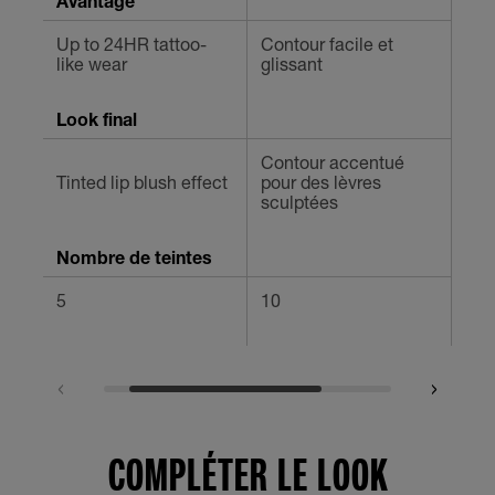
Avantage
Up to 24HR tattoo-
Contour facile et
Lèv
like wear
glissant
déf
Look final
Contour accentué
Déf
Tinted lip blush effect
pour des lèvres
net
sculptées
Nombre de teintes
5
10
14
COMPLÉTER LE LOOK