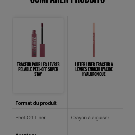
TRACEUR POUR LES LÈVRES
LIFTER LINER TRACEUR À
C
PELABLE PEEL-OFF SUPER
LÈVRES ENRICHI D’ACIDE
C
STAY
HYALURONIQUE
0.0
0.0
étoile(s)
étoile(s)
sur
sur
Format du produit
5.
5.
Cra
Peel-Off Liner
Crayon à aiguiser
(rét