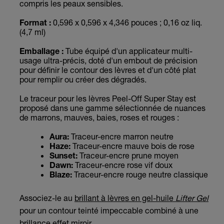
compris les peaux sensibles.
Format :
0,596 x 0,596 x 4,346 pouces ; 0,16 oz liq.
(4,7 ml)
Emballage :
Tube équipé d'un applicateur multi-
usage ultra-précis, doté d'un embout de précision
pour définir le contour des lèvres et d'un côté plat
pour remplir ou créer des dégradés.
Le traceur pour les lèvres Peel-Off Super Stay est
proposé dans une gamme sélectionnée de nuances
de marrons, mauves, baies, roses et rouges :
Aura:
Traceur-encre marron neutre
Haze:
Traceur-encre mauve bois de rose
Sunset:
Traceur-encre prune moyen
Dawn:
Traceur-encre rose vif doux
Blaze:
Traceur-encre rouge neutre classique
Associez-le au
brillant à lèvres en gel-huile
Lifter Gel
pour un contour teinté impeccable combiné à une
brillance effet miroir.