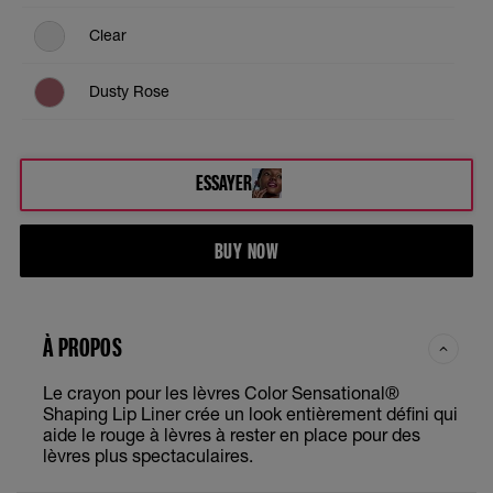
Clear
Dusty Rose
Magnetic Mauve
ESSAYER
Nude Whisper
BUY NOW
Plum Passion
Purely Nude
À PROPOS
Rich Chocolate
Le crayon pour les lèvres Color Sensational®
Shaping Lip Liner crée un look entièrement défini qui
Rich Wine
aide le rouge à lèvres à rester en place pour des
lèvres plus spectaculaires.
Totally Toffee