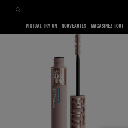
VIRTUAL TRY ON
NOUVEAUTÉS
MAGASINEZ TOUT
Accueil
Magasinez tout
Yeux
Mascara
Maybelline Lash Sensational Body - Masc