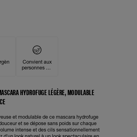
rgèn
Convient aux
personnes qui
portent des
lentilles de
contact
MASCARA HYDROFUGE LÉGÈRE, MODULABLE
CE
yeuse et modulable de ce mascara hydrofuge
 douceur et se dépose sans poids sur chaque
 volume intense et des cils sensationnellement
z d'un look naturel à un look spectaculaire en