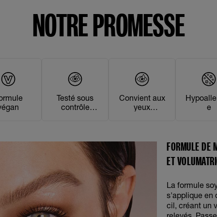
NOTRE PROMESSE
ormule
Testé sous
Convient aux
Hypoalle
végan
contrôle
yeux
e
ophtalmologiq
sensibles
ue
FORMULE DE 
ET VOLUMATRI
La formule so
s'applique en
cil, créant un
relevés. Passe