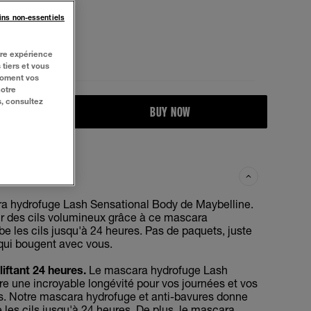
ins non-essentiels
tre expérience
 tiers et vous
moment vos
notre
s, consultez
BUY NOW
a hydrofuge Lash Sensational Body de Maybelline.
r des cils volumineux grâce à ce mascara
e les cils jusqu'à 24 heures. Pas de paquets, juste
qui bougent avec vous.
iftant 24 heures.
Le mascara hydrofuge Lash
re une incroyable longévité pour vos journées et vos
es. Notre mascara hydrofuge et anti-bavures donne
 les cils jusqu'à 24 heures. De plus, le mascara