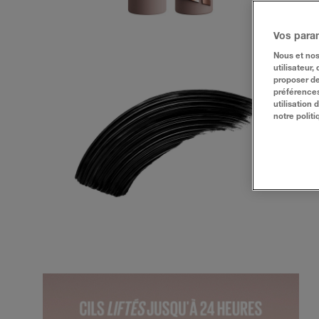
Vos para
Nous et nos
utilisateur,
proposer de
préférences
utilisation
notre politi