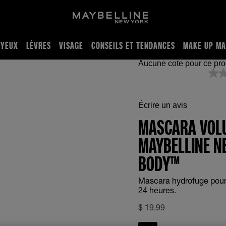
YEUX
LÈVRES
VISAGE
CONSEILS ET TENDANCES
MAKE UP MA
ara Hydrofuge Anti-Bavures
Écrire un avis
MASCARA VOL
MAYBELLINE N
BODY™
Mascara hydrofuge pour 
24 heures.
$
19.99