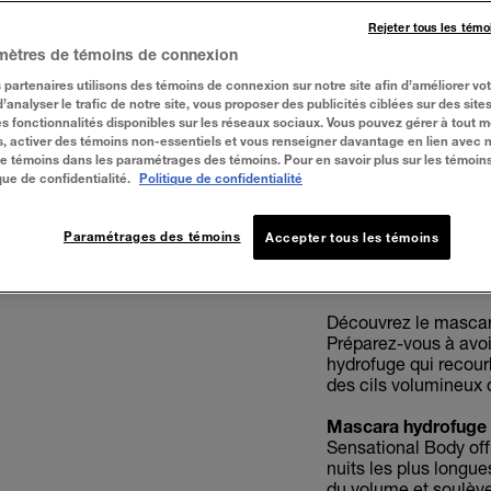
Rejeter tous les témo
mètres de témoins de connexion
 partenaires utilisons des témoins de connexion sur notre site afin d’améliorer vo
Very Black
 d’analyser le trafic de notre site, vous proposer des publicités ciblées sur des sites
s fonctionnalités disponibles sur les réseaux sociaux. Vous pouvez gérer à tout 
, activer des témoins non-essentiels et vous renseigner davantage en lien avec 
 de témoins dans les paramétrages des témoins. Pour en savoir plus sur les témoin
ESSAYER
que de confidentialité.
Politique de confidentialité
Paramétrages des témoins
Accepter tous les témoins
À PROPOS
Découvrez le mascar
Préparez-vous à avoi
hydrofuge qui recourb
des cils volumineux 
Mascara hydrofuge l
Sensational Body off
nuits les plus longu
du volume et soulève