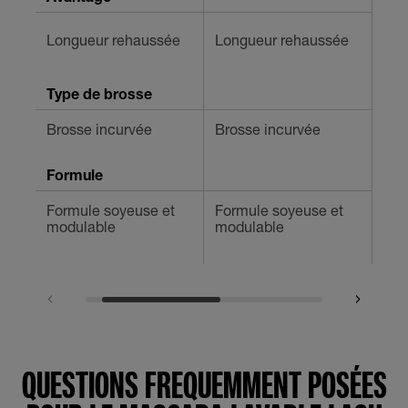
Lim
Longueur rehaussée
Longueur rehaussée
vol
Type de brosse
Brosse incurvée
Brosse incurvée
Fle
Formule
Formule soyeuse et
Formule soyeuse et
For
modulable
modulable
Bam
QUESTIONS FREQUEMMENT POSÉES