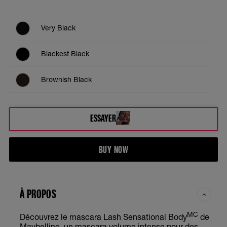
Very Black
Blackest Black
Brownish Black
ESSAYER
BUY NOW
À PROPOS
MC
Découvrez le mascara Lash Sensational Body
de
Maybelline, un mascara volume intense pour des