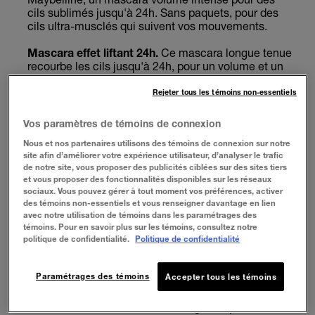
cils sublimés jusqu'à 24h. Sans paquets, pour des
cils ultra-musclés qui suivent vos mouvements.
Mascara effet liftant 24h.
Ce mascara longue tenue
recourbe les cils jusqu'à 24h, pour un volume et un
volume impeccable jour et nuit. De plus, si vous
recherchez un mascara sans bavure, Lash
Rejeter tous les témoins non-essentiels
Sensational Body est résistant aux bavures, aux
paquets, à la transpiration et ne s'effrite pas.
Vos paramètres de témoins de connexion
Nous et nos partenaires utilisons des témoins de connexion sur notre
Mascara volumisant.
Lash Sensational Body est un
site afin d’améliorer votre expérience utilisateur, d’analyser le trafic
mascara volume intense qui offre un volume et un
de notre site, vous proposer des publicités ciblées sur des sites tiers
effet liftant exceptionnels, longue tenue.
et vous proposer des fonctionnalités disponibles sur les réseaux
sociaux. Vous pouvez gérer à tout moment vos préférences, activer
Formule soyeuse et modulable.
Sa texture légère
des témoins non-essentiels et vous renseigner davantage en lien
glisse facilement sur les cils pour un volume
avec notre utilisation de témoins dans les paramétrages des
modulable en toute légèreté. Superposez les
témoins. Pour en savoir plus sur les témoins, consultez notre
couches pour un maquillage parfait en toutes
politique de confidentialité.
Politique de confidentialité
circonstances, du plus naturel au plus sophistiqué
pour vos soirées.
Paramétrages des témoins
Accepter tous les témoins
Brosse Courbée Innovante.
Notre brosse à
mascara à double hélice, au design unique, soulève