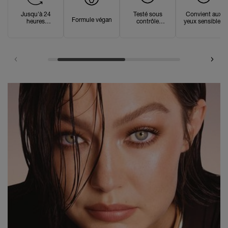
Jusqu'à 24
Testé sous
Convient aux
Formule végan
heures
contrôle
yeux sensibles
d'utilisation
ophtalmologiqu
e