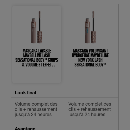
MASCARA LAVABLE
MASCARA VOLUMISANT
M
MAYBELLINE LASH
HYDROFUGE MAYBELLINE
VO
SENSATIONAL BODY™ CORPS
NEW YORK LASH
LA
& VOLUME ET EFFET
SENSATIONAL BODY™
RECOURBANT
0.0
0.0
étoile(s)
étoile(s)
sur
sur
Look final
5.
5.
Volume complet des
Volume complet des
cils + rehaussement
cils + rehaussement
Len
jusqu'à 24 heures
jusqu'à 24 heures
Avantage