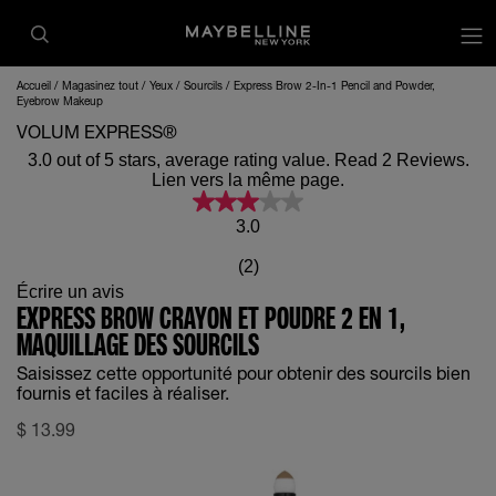
op
Accueil
Magasinez tout
Yeux
Sourcils
Express Brow 2-In-1 Pencil and Powder,
Eyebrow Makeup
VOLUM EXPRESS®
3.0 out of 5 stars, average rating value. Read 2 Reviews.
Lien vers la même page.
3.0
(2)
Écrire un avis
EXPRESS BROW CRAYON ET POUDRE 2 EN 1,
MAQUILLAGE DES SOURCILS
Saisissez cette opportunité pour obtenir des sourcils bien
fournis et faciles à réaliser.
$
13.99