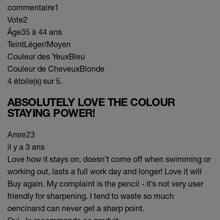
commentaire
1
Vote
2
Âge
35 à 44 ans
Teint
Léger/Moyen
Couleur des Yeux
Bleu
Couleur de Cheveux
Blonde
4 étoile(s) sur 5.
ABSOLUTELY LOVE THE COLOUR
STAYING POWER!
Amre23
il y a 3 ans
Love how it stays on, doesn’t come off when swimming or
working out, lasts a full work day and longer! Love it will
Buy again. My complaint is the pencil - it’s not very user
friendly for sharpening. I tend to waste so much
oencinand can never get a sharp point.