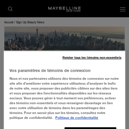
op
Accueil
Sign Up Beauty News
SUIS LA VAGUE
Rejeter tous les témoins non-essentiels
Vos paramètres de témoins de connexion
Nous et nos partenaires utilisons des témoins de connexion sur notre
site afin d’améliorer votre expérience utilisateur, d’analyser le trafic
de notre site, vous proposer des publicités ciblées sur des sites tiers
et vous proposer des fonctionnalités disponibles sur les réseaux
sociaux. Vous pouvez gérer à tout moment vos préférences, activer
Reste au courant des nouveaux produits, promotions,
des témoins non-essentiels et vous renseigner davantage en lien
événements et plus encore.
avec notre utilisation de témoins dans les paramétrages des
témoins. Pour en savoir plus sur les témoins, consultez notre
politique de confidentialité.
Politique de confidentialité
PRÉNOM
*
NOM DE FAMILLE
*