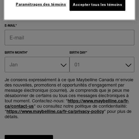
Paramétrages des témoins
Accepter tous les témoins
E-MAIL
*
BIRTH MONTH
*
BIRTH DAY
*
Je consens expressément à ce que Maybelline Canada m'envoie
des nouvelles, promotions et opportunités d'engagement par
message électronique (courriel). Je comprends que je peux me
désabonner de certains ou tous ces messages électroniques à
tout moment. Contactez-nous: "
https://www.maybelline.ca/fr-
ca/contact-us
" ou consultez notre politique de confidentialité:
"
https://www.maybelline.ca/fr-ca/privacy-policy
" pour plus de
détails.