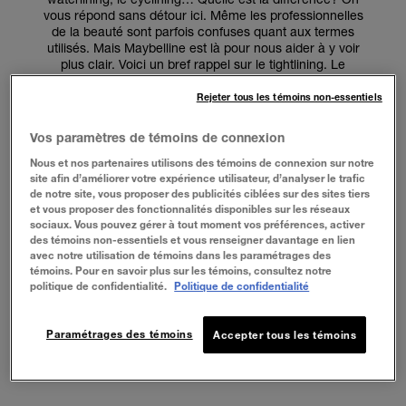
vous répond sans détour ici. Même les professionnelles
de la beauté sont parfois confuses quant aux termes
utilisés. Mais Maybelline est là pour nous aider à y voir
plus clair. Voici un bref rappel sur le tightlining. Le
tightlining sera ensuite plus facile pour vous, c'est
promis.
Rejeter tous les témoins non-essentiels
Vos paramètres de témoins de connexion
Nous et nos partenaires utilisons des témoins de connexion sur notre
site afin d’améliorer votre expérience utilisateur, d’analyser le trafic
de notre site, vous proposer des publicités ciblées sur des sites tiers
QU'EST-CE QUE LE TIGHTLINING?
et vous proposer des fonctionnalités disponibles sur les réseaux
sociaux. Vous pouvez gérer à tout moment vos préférences, activer
des témoins non-essentiels et vous renseigner davantage en lien
avec notre utilisation de témoins dans les paramétrages des
témoins. Pour en savoir plus sur les témoins, consultez notre
Le tightlining est une technique de maquillage qui
politique de confidentialité.
Politique de confidentialité
applique le traceur à la base des cils pour remplir tous
les espaces entre les cils et ainsi créer un contraste
avec l'iris. Cette technique met en valeur la ligne
Paramétrages des témoins
Accepter tous les témoins
naturelle de vos cils pour un effet volumisant. Cela
paraît compliqué? Pas du tout.