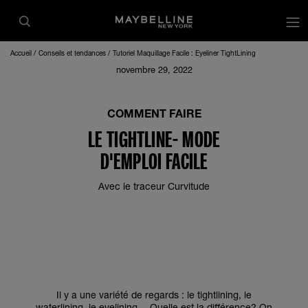
op
Accueil
Conseils et tendances
Tutoriel Maquillage Facile : Eyeliner TightLining
novembre 29, 2022
COMMENT FAIRE
LE TIGHTLINE- MODE
D'EMPLOI FACILE
Avec le traceur Curvitude
Il y a une variété de regards : le tightlining, le
waterlining, le eyelining… Quelle est la différence? On