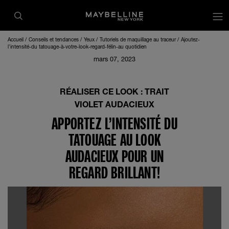
op
Accueil
Conseils et tendances
Yeux
Tutoriels de maquillage au traceur
Ajoutez-
l'intensité-du tatouage-à-votre-look-regard-félin-au quotidien
mars 07, 2023
RÉALISER CE LOOK : TRAIT
VIOLET AUDACIEUX
APPORTEZ L’INTENSITÉ DU
TATOUAGE AU LOOK
AUDACIEUX POUR UN
REGARD BRILLANT!