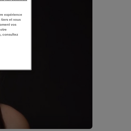
tre expérience
 tiers et vous
moment vos
notre
s, consultez