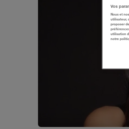
Vos para
Nous et nos
utilisateur,
proposer de
préférences
utilisation
notre politi