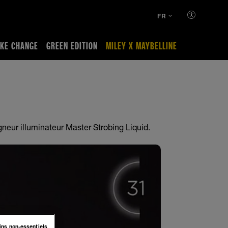
FR
KE CHANGE
GREEN EDITION
MILEY X MAYBELLINE
gneur illuminateur Master Strobing Liquid.
ins non-essentiels