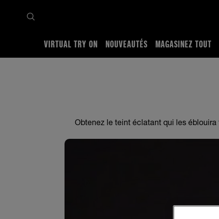
VIRTUAL TRY ON
NOUVEAUTÉS
MAGASINEZ TOUT
Accueil
Conseils et tendances
Looks complets
Illuminateur: comment avoir une p
Obtenez le teint éclatant qui les éblouir