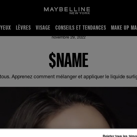
YEUX
LÈVRES
VISAGE
CONSEILS ET TENDANCES
MAKE UP MA
eau lumineus
novembre 29, 2022
$NAME
a tous. Apprenez comment mélanger et appliquer le liquide surli
Rejeter tous les témo