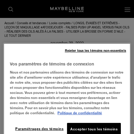
op
Accueil
Conseils et tendances
Looks complets
LONGS, ÉVASÉS ET EXTRÊMES -
LEÇON DE MAQUILLAGE #ATOIDEJOUER - FALSIES PUSH UP ANGEL VERSUS FAUX CILS
- RÉALISER DES CILS AILÉS À LA FALSIES - UTILISER LA BROSSE EN FORME D’AILE -
LE TOUT DERNIER
novembre 29, 2022
Rejeter tous les témoins non-essentiels
1/4
LA BROSSE EN FORME D’AILE
Vos paramètres de témoins de connexion
Nous et nos partenaires utilisons des témoins de connexion sur notre
site afin d’améliorer votre expérience utilisateur, d’analyser le trafic
Les soies courtes de la brosse unique en forme d’aile donnent du
de notre site, vous proposer des publicités ciblées sur des sites tiers
volume aux cils et les soulève, tandis que les soies longues les
et vous proposer des fonctionnalités disponibles sur les réseaux
allongent et leur donne l’aspect d’une aile audacieuse... comme
sociaux. Vous pouvez gérer à tout moment vos préférences, activer
vous.
des témoins non-essentiels et vous renseigner davantage en lien
avec notre utilisation de témoins dans les paramétrages des
témoins. Pour en savoir plus sur les témoins, consultez notre
politique de confidentialité.
Politique de confidentialité
Paramétrages des témoins
Accepter tous les témoins