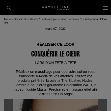
op
Accueil
Conseils et tendances
Looks complets
Selon l'occasion
Le look pour un tête-à-
tête
mars 07, 2023
RÉALISER CE LOOK
CONQUÉRIR LE CŒUR
LORS D'UN TÊTE-À-TÊTE
Réalisez un maquillage pour que votre soirée vous
transporte au-delà de vos attentes. Utilisez vos
produits préférés–la palette The Blushed Nudes,
l'ombre à paupières gel-crème ColorTattoo 24HR, le
traceur liquide Master Precise et le mascara effet ailé
Falsies Push Up Angel.