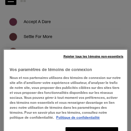
Accept A Dare
Settle For More
Enjoy The View
Rejeter tous les témoins non-essentiels
Forget The Rules
Vos paramètres de témoins de connexion
ESSAYER
Nous et nos partenaires utilisons des témoins de connexion sur notre
Hustle In Heels
site afin d’améliorer votre expérience utilisateur, d’analyser le trafic
de notre site, vous proposer des publicités ciblées sur des sites tiers
BUY NOW
et vous proposer des fonctionnalités disponibles sur les réseaux
Change Is Good
sociaux. Vous pouvez gérer à tout moment vos préférences, activer
des témoins non-essentiels et vous renseigner davantage en lien
avec notre utilisation de témoins dans les paramétrages des
Keep It Fun
témoins. Pour en savoir plus sur les témoins, consultez notre
À PROPOS
politique de confidentialité.
Politique de confidentialité
Lead The Way