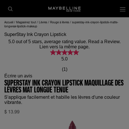
op
Accueil
Magasinez tout
Lèvres
Rouge à lèvres
superstay-ink-crayon-lipstick-matte-
longwear-lipstick-makeup
SuperStay Ink Crayon Lipstick
5.0 out of 5 stars, average rating value. Read a Review.
Lien vers la même page.
5.0
(1)
Écrire un avis
SUPERSTAY INK CRAYON LIPSTICK MAQUILLAGE DES
LÈVRES MAT LONGUE TENUE
S'applique facilement et habille les lèvres d'une couleur
vibrante.
$
13.99