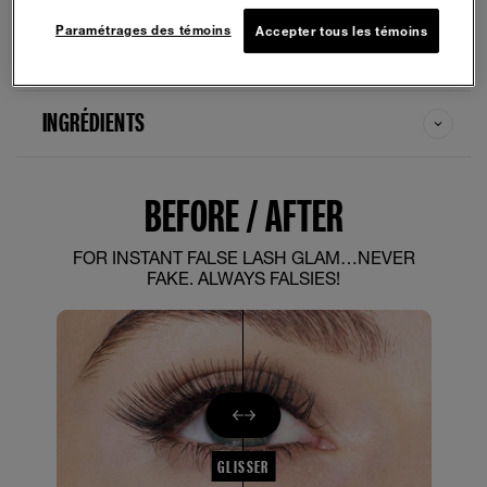
Paramétrages des témoins
Accepter tous les témoins
COMMENT L'UTILISER
INGRÉDIENTS
BEFORE / AFTER
FOR INSTANT FALSE LASH GLAM…NEVER
FAKE. ALWAYS FALSIES!
GLISSER