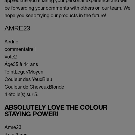
appreciate you sharing your personal experience and will
be forwarding your comments with others on our team. We
hope you keep trying our products in the future!
AMRE23
Airdrie
commentaire
1
Vote
2
Âge
35 à 44 ans
Teint
Léger/Moyen
Couleur des Yeux
Bleu
Couleur de Cheveux
Blonde
4 étoile(s) sur 5.
ABSOLUTELY LOVE THE COLOUR
STAYING POWER!
Amre23
il y a 3 ans