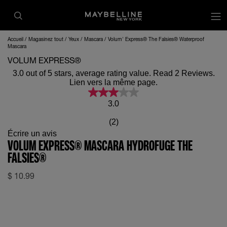
op
Accueil
Magasinez tout
Yeux
Mascara
Volum' Express® The Falsies® Waterproof
Mascara
VOLUM EXPRESS®
3.0 out of 5 stars, average rating value. Read 2 Reviews.
Lien vers la même page.
3.0
(2)
Écrire un avis
VOLUM EXPRESS® MASCARA HYDROFUGE THE
FALSIES®
$
10.99