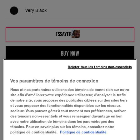
Very Black
ESSAYER
BUY NOW
Rejeter tous les témoins non-essentiels
À PROPOS
Vos paramètres de témoins de connexion
Nous et nos partenaires utilisons des témoins de connexion sur notre
Le mascara hydrofuge The Falsies® Volum'
site afin d’améliorer votre expérience utilisateur, d’analyser le trafic
Express® crée des cils plus percutants pour un look
de notre site, vous proposer des publicités ciblées sur des sites tiers
glamour. La formule sans grumeaux permet
et vous proposer des fonctionnalités disponibles sur les réseaux
d'obtenir des cils plus longs, plus volumineux et plus
sociaux. Vous pouvez gérer à tout moment vos préférences, activer
des témoins non-essentiels et vous renseigner davantage en lien
fournis pour un look spectaculaire.
avec notre utilisation de témoins dans les paramétrages des
témoins. Pour en savoir plus sur les témoins, consultez notre
politique de confidentialité.
Politique de confidentialité
BIENFAITS