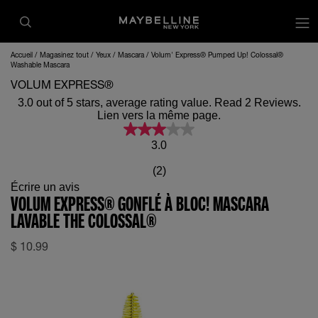
op
Accueil
Magasinez tout
Yeux
Mascara
Volum' Express® Pumped Up! Colossal®
Washable Mascara
VOLUM EXPRESS®
3.0 out of 5 stars, average rating value. Read 2 Reviews.
Lien vers la même page.
3.0
(2)
Écrire un avis
VOLUM EXPRESS® GONFLÉ À BLOC! MASCARA
LAVABLE THE COLOSSAL®
$
10.99