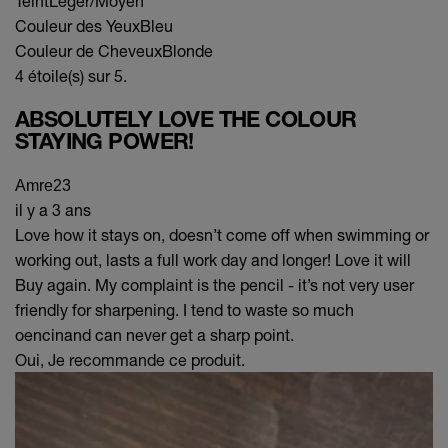
Teint
Léger/Moyen
Couleur des Yeux
Bleu
Couleur de Cheveux
Blonde
4 étoile(s) sur 5.
ABSOLUTELY LOVE THE COLOUR
STAYING POWER!
Amre23
il y a 3 ans
Love how it stays on, doesn’t come off when swimming or
working out, lasts a full work day and longer! Love it will
Buy again. My complaint is the pencil - it’s not very user
friendly for sharpening. I tend to waste so much
oencinand can never get a sharp point.
Oui, Je recommande ce produit.