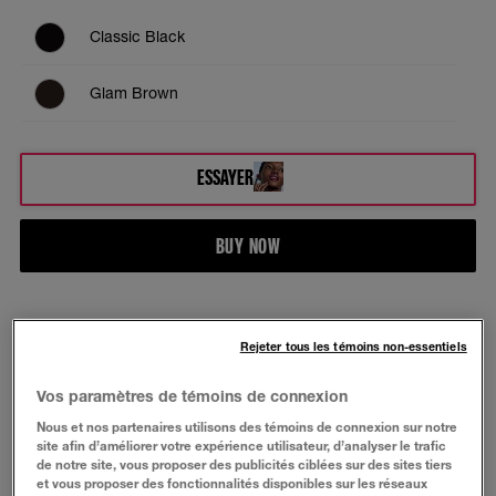
Classic Black
Glam Brown
ESSAYER
BUY NOW
À PROPOS
Rejeter tous les témoins non-essentiels
Le mascara lavable Colossal® offre un volume
Vos paramètres de témoins de connexion
audacieux, immédiat et colossal. La Mega Brush et
la formule infusée au collagène permettent d'obtenir
Nous et nos partenaires utilisons des témoins de connexion sur notre
site afin d’améliorer votre expérience utilisateur, d’analyser le trafic
notre volume le plus impressionnant en une seule
de notre site, vous proposer des publicités ciblées sur des sites tiers
application!
et vous proposer des fonctionnalités disponibles sur les réseaux