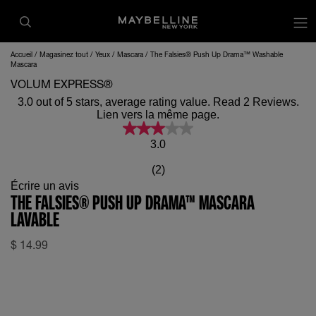
op
Accueil
Magasinez tout
Yeux
Mascara
The Falsies® Push Up Drama™ Washable
Mascara
VOLUM EXPRESS®
3.0 out of 5 stars, average rating value. Read 2 Reviews.
Lien vers la même page.
3.0
(2)
Écrire un avis
THE FALSIES® PUSH UP DRAMA™ MASCARA
LAVABLE
$
14.99