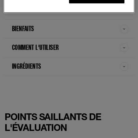
texture crémeuse, procure un volume instantané et
fixe en place les cils recourbés.
BIENFAITS
COMMENT L'UTILISER
INGRÉDIENTS
POINTS SAILLANTS DE
L'ÉVALUATION