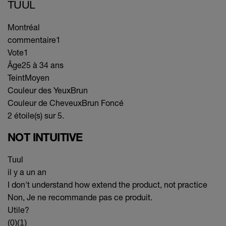
TUUL
Montréal
commentaire
1
Vote
1
Âge
25 à 34 ans
Teint
Moyen
Couleur des Yeux
Brun
Couleur de Cheveux
Brun Foncé
2 étoile(s) sur 5.
NOT INTUITIVE
Tuul
il y a un an
I don't understand how extend the product, not practice
Non, Je ne recommande pas ce produit.
Utile?
(0)
(1)