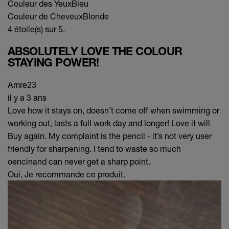
Couleur des Yeux
Bleu
Couleur de Cheveux
Blonde
4 étoile(s) sur 5.
ABSOLUTELY LOVE THE COLOUR
STAYING POWER!
Amre23
il y a 3 ans
Love how it stays on, doesn’t come off when swimming or
working out, lasts a full work day and longer! Love it will
Buy again. My complaint is the pencil - it’s not very user
friendly for sharpening. I tend to waste so much
oencinand can never get a sharp point.
Oui, Je recommande ce produit.