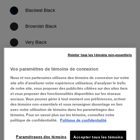
Blackest Black
Brownish Black
Very Black
Rejeter tous les témoins non-essentiels
ESSAYER
Vos paramètres de témoins de connexion
Nous et nos partenaires utilisons des témoins de connexion sur notre
site afin d’améliorer votre expérience utilisateur, d’analyser le trafic
BUY NOW
de notre site, vous proposer des publicités ciblées sur des sites tiers
et vous proposer des fonctionnalités disponibles sur les réseaux
sociaux. Vous pouvez gérer à tout moment vos préférences, activer
des témoins non-essentiels et vous renseigner davantage en lien
avec notre utilisation de témoins dans les paramétrages des
À PROPOS
témoins. Pour en savoir plus sur les témoins, consultez notre
politique de confidentialité.
Politique de confidentialité
Mascara lavable The Falsies® Push-Up Drama™.
La brosse aux soies en forme de U soulève les cils
alors que la nouvelle formule amplificatrice, à la
Paramétrages des témoins
Accepter tous les témoins