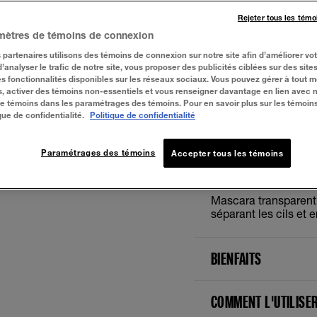
Rejeter tous les témo
mètres de témoins de connexion
Clear
 partenaires utilisons des témoins de connexion sur notre site afin d’améliorer vo
 d’analyser le trafic de notre site, vous proposer des publicités ciblées sur des sites
s fonctionnalités disponibles sur les réseaux sociaux. Vous pouvez gérer à tout 
, activer des témoins non-essentiels et vous renseigner davantage en lien avec 
ESSAYER
 de témoins dans les paramétrages des témoins. Pour en savoir plus sur les témoin
que de confidentialité.
Politique de confidentialité
Paramétrages des témoins
Accepter tous les témoins
À PROPOS
Mascara transparent 
séparant les cils et e
BIENFAITS
COMMENT L'UTILISE