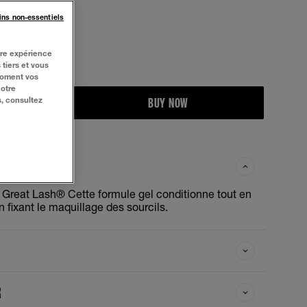
ins non-essentiels
tre expérience
 tiers et vous
moment vos
notre
BUY NOW
s, consultez
Great Lash® Cette formule gel conditionne tout en
n fixant le maquillage des sourcils.
R