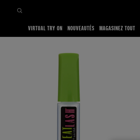
VIRTUAL TRY ON
NOUVEAUTÉS
MAGASINEZ TOUT
Accueil
Magasinez tout
Yeux
Mascara
Great Lash® Clear Mascara