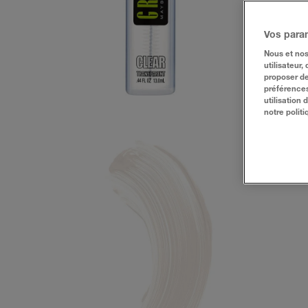
Vos para
Nous et nos
utilisateur,
proposer de
préférences
utilisation
notre politi