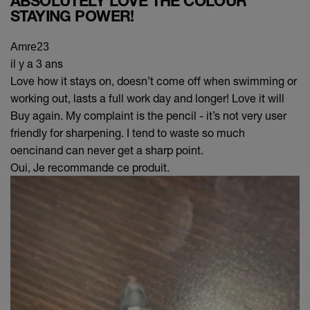
ABSOLUTELY LOVE THE COLOUR
STAYING POWER!
Amre23
il y a 3 ans
Love how it stays on, doesn’t come off when swimming or
working out, lasts a full work day and longer! Love it will
Buy again. My complaint is the pencil - it’s not very user
friendly for sharpening. I tend to waste so much
oencinand can never get a sharp point.
Oui, Je recommande ce produit.