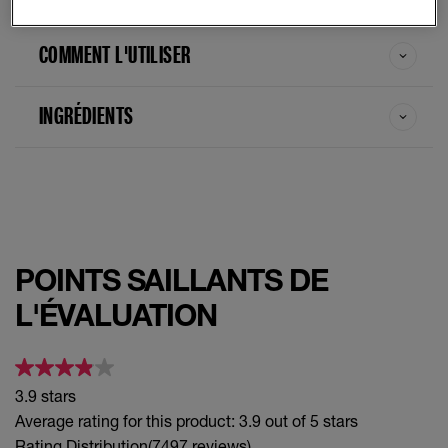
COMMENT L'UTILISER
INGRÉDIENTS
POINTS SAILLANTS DE
L'ÉVALUATION
3.9 stars
Average rating for this product: 3.9 out of 5 stars
Rating Distribution
(7497 reviews)