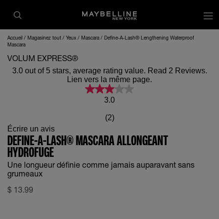
op
Accueil
Magasinez tout
Yeux
Mascara
Define-A-Lash® Lengthening Waterproof
Mascara
VOLUM EXPRESS®
3.0 out of 5 stars, average rating value. Read 2 Reviews.
Lien vers la même page.
3.0
(2)
Écrire un avis
DEFINE-A-LASH® MASCARA ALLONGEANT
HYDROFUGE
Une longueur définie comme jamais auparavant sans
grumeaux
$
13.99