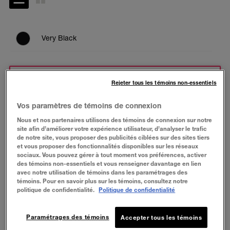
Very Black
ESSAYER
Rejeter tous les témoins non-essentiels
Vos paramètres de témoins de connexion
BUY NOW
Nous et nos partenaires utilisons des témoins de connexion sur notre
site afin d’améliorer votre expérience utilisateur, d’analyser le trafic
de notre site, vous proposer des publicités ciblées sur des sites tiers
et vous proposer des fonctionnalités disponibles sur les réseaux
À PROPOS
sociaux. Vous pouvez gérer à tout moment vos préférences, activer
des témoins non-essentiels et vous renseigner davantage en lien
avec notre utilisation de témoins dans les paramétrages des
Le mascara allongeant hydrofuge Define-A-Lash®
témoins. Pour en savoir plus sur les témoins, consultez notre
donne forme et définition pour des cils d'apparence
politique de confidentialité.
Politique de confidentialité
plus longue.
Paramétrages des témoins
Accepter tous les témoins
BIENFAITS