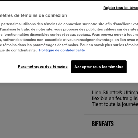
Rejeter tous les témo
mètres de témoins de connexion
 partenaires utilisons des témoins de connexion sur notre site afin d’améliorer vo
Blackest Black
 d’analyser le trafic de notre site, vous proposer des publicités ciblées sur des sites
s fonctionnalités disponibles sur les réseaux sociaux. Vous pouvez gérer à tout 
, activer des témoins non-essentiels et vous renseigner davantage en lien avec 
 de témoins dans les paramétrages des témoins. Pour en savoir plus sur les témoin
ESSAYER
que de confidentialité.
Politique de confidentialité
Paramétrages des témoins
Accepter tous les témoins
À PROPOS
Line Stiletto® Ultima
flexible en feutre gl
Tient toute la journée
BIENFAITS