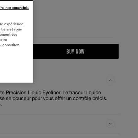
ins non-essentiels
tre expérience
 tiers et vous
moment vos
notre
s, consultez
BUY NOW
te Precision Liquid Eyeliner. Le traceur liquide
isse en douceur pour vous offrir un contrôle précis.
.