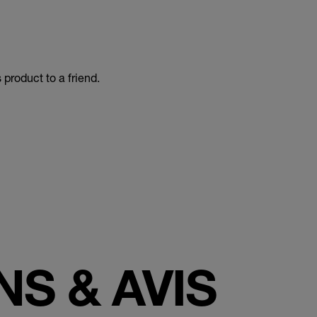
product to a friend.
S & AVIS