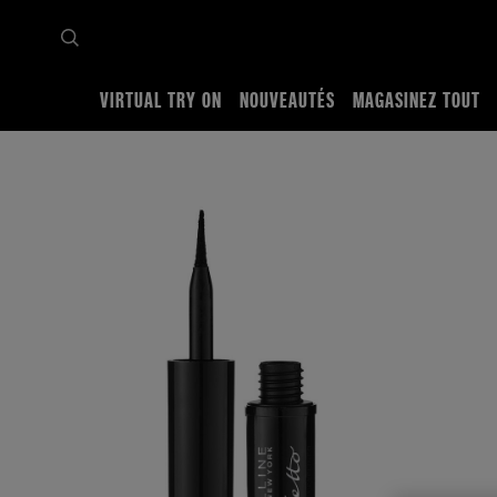
VIRTUAL TRY ON
NOUVEAUTÉS
MAGASINEZ TOUT
Accueil
Magasinez tout
Yeux
Traceur
Line Stiletto Ultimate Precision Liquid Eyelin