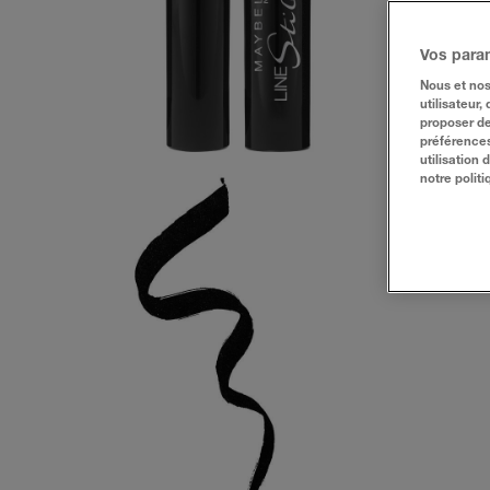
Vos para
Nous et nos
utilisateur,
proposer de
préférences
utilisation
notre politi