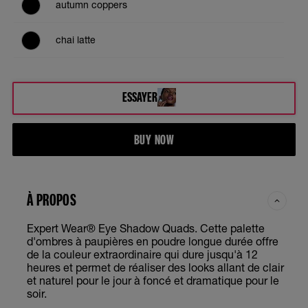
autumn coppers
chai latte
charcoal smokes
ESSAYER
designer chocolates
BUY NOW
emerald smokes
lavender smokes
À PROPOS
luminous lilacs
Expert Wear® Eye Shadow Quads. Cette palette
d'ombres à paupières en poudre longue durée offre
mocha motion
de la couleur extraordinaire qui dure jusqu'à 12
heures et permet de réaliser des looks allant de clair
et naturel pour le jour à foncé et dramatique pour le
natural smokes
soir.